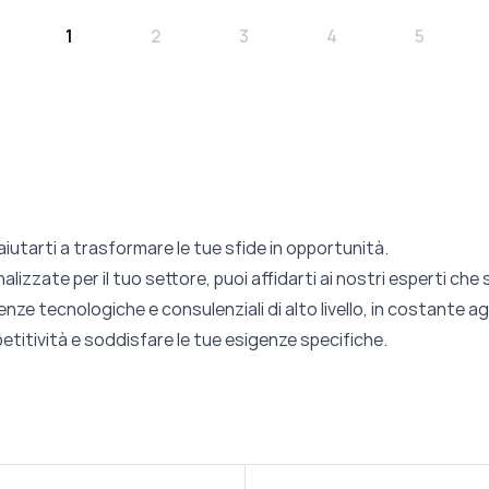
1
2
3
4
5
iutarti a trasformare le tue sfide in opportunità.
alizzate per il tuo settore, puoi affidarti ai nostri esperti c
nze tecnologiche e consulenziali di alto livello, in costante 
etitività e soddisfare le tue esigenze specifiche.