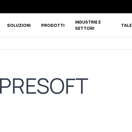
INDUSTRIE E
SOLUZIONI
PRODOTTI
TALE
u for CHI SIAMO
Show submenu for COMPETENCE CENTER
Show submenu for PRODOTTI
SETTORI
IMPRESOFT