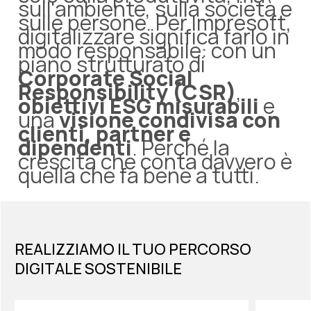
sull'ambiente, sulla società e
sulle persone. Per Impresoft,
digitalizzare significa farlo in
modo responsabile: con un
piano strutturato di
Corporate Social
Responsibility (CSR)
,
obiettivi ESG misurabili
e
una
visione condivisa con
clienti, partner e
dipendenti
. Perché la
crescita che conta davvero è
quella che fa bene a tutti.
REALIZZIAMO IL TUO PERCORSO
DIGITALE SOSTENIBILE