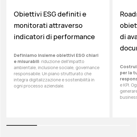
Obiettivi ESG definiti e
Road
monitorati attraverso
obiett
indicatori di performance
di a
docu
Definiamo insieme obiettivi ESG chiari
e misurabili
: riduzione dell'impatto
Costru
ambientale, inclusione sociale, governance
per la 
responsabile. Un piano strutturato che
respons
integra digitalizzazione e sostenibilità in
e KPI. O
ogni processo aziendale.
generare
business