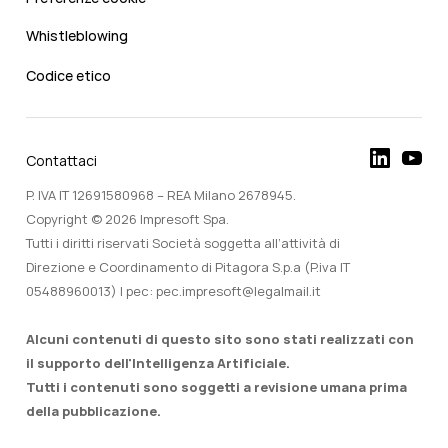
Whistleblowing
Codice etico
Contattaci
P. IVA IT 12691580968 – REA Milano 2678945.
Copyright © 2026 Impresoft Spa.
Tutti i diritti riservati Società soggetta all’attività di
Direzione e Coordinamento di Pitagora S.p.a (P.iva IT
05488960013) | pec: pec.impresoft@legalmail.it
Alcuni contenuti di questo sito sono stati realizzati con
il supporto dell'Intelligenza Artificiale.
Tutti i contenuti sono soggetti a revisione umana prima
della pubblicazione.