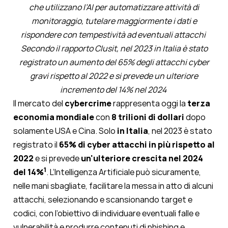
che utilizzano l’AI per automatizzare attività di
monitoraggio, tutelare maggiormente i dati e
rispondere con tempestività ad eventuali attacchi
Secondo il rapporto Clusit, nel 2023 in Italia è stato
registrato un aumento del 65% degli attacchi cyber
gravi rispetto al 2022 e si prevede un ulteriore
incremento del 14% nel 2024
Il mercato del
cybercrime
rappresenta oggi la
terza
economia mondiale
con
8 trilioni di dollari
dopo
solamente USA e Cina. Solo
in Italia
, nel 2023 è stato
registrato il
65% di cyber attacchi in più rispetto al
2022
e si prevede
un'ulteriore crescita nel 2024
1
del 14%
. L’Intelligenza Artificiale può sicuramente,
nelle mani sbagliate, facilitare la messa in atto di alcuni
attacchi, selezionando e scansionando target e
codici, con l’obiettivo di individuare eventuali falle e
vulnerabilità e produrre contenuti di phishing e