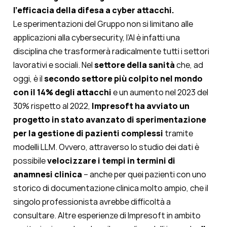
l’efficacia della difesa a cyber attacchi.
Le sperimentazioni del Gruppo non si limitano alle
applicazioni alla cybersecurity, l’AI è infatti una
disciplina che trasformerà radicalmente tutti i settori
lavorativi e sociali. Nel
settore della sanità
che, ad
oggi, è il
secondo settore più colpito nel mondo
con il 14% degli attacchi
e un aumento nel 2023 del
30% rispetto al 202
2
,
Impresoft ha avviato un
progetto in stato avanzato di sperimentazione
per la gestione di pazienti complessi
tramite
modelli LLM. Ovvero, attraverso lo studio dei dati è
possibile
velocizzare i tempi in termini di
anamnesi clinica
– anche per quei pazienti con uno
storico di documentazione clinica molto ampio, che il
singolo professionista avrebbe difficoltà a
consultare. Altre esperienze di Impresoft in ambito