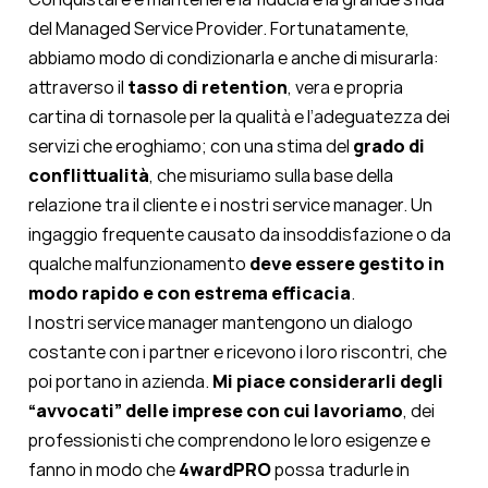
del Managed Service Provider. Fortunatamente,
abbiamo modo di condizionarla e anche di misurarla:
attraverso il
tasso di retention
, vera e propria
cartina di tornasole per la qualità e l’adeguatezza dei
servizi che eroghiamo; con una stima del
grado di
conflittualità
, che misuriamo sulla base della
relazione tra il cliente e i nostri service manager. Un
ingaggio frequente causato da insoddisfazione o da
qualche malfunzionamento
deve essere gestito in
modo rapido e con estrema efficacia
.
I nostri service manager mantengono un dialogo
costante con i partner e ricevono i loro riscontri, che
poi portano in azienda.
Mi piace considerarli degli
“avvocati” delle imprese con cui lavoriamo
, dei
professionisti che comprendono le loro esigenze e
fanno in modo che
4wardPRO
possa tradurle in