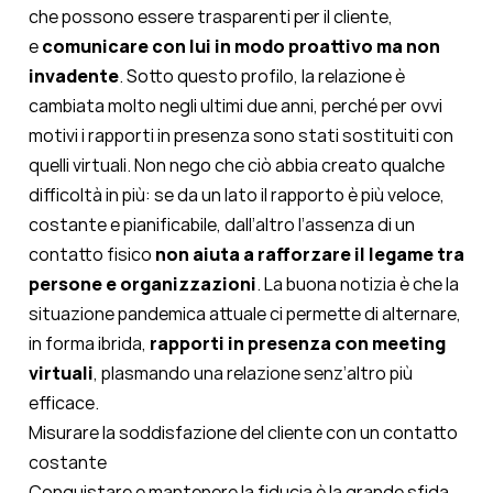
che possono essere trasparenti per il cliente,
e
comunicare con lui in modo proattivo ma non
invadente
. Sotto questo profilo, la relazione è
cambiata molto negli ultimi due anni, perché per ovvi
motivi i rapporti in presenza sono stati sostituiti con
quelli virtuali. Non nego che ciò abbia creato qualche
difficoltà in più: se da un lato il rapporto è più veloce,
costante e pianificabile, dall’altro l’assenza di un
contatto fisico
non aiuta a rafforzare il legame tra
persone e organizzazioni
. La buona notizia è che la
situazione pandemica attuale ci permette di alternare,
in forma ibrida,
rapporti in presenza con meeting
virtuali
, plasmando una relazione senz’altro più
efficace.
Misurare la soddisfazione del cliente con un contatto
costante
Conquistare e mantenere la fiducia è la grande sfida