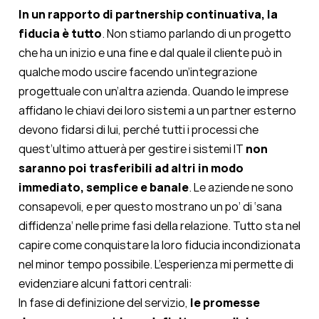
In un rapporto di partnership continuativa, la
fiducia è tutto
. Non stiamo parlando di un progetto
che ha un inizio e una fine e dal quale il cliente può in
qualche modo uscire facendo un’integrazione
progettuale con un’altra azienda. Quando le imprese
affidano le chiavi dei loro sistemi a un partner esterno
devono fidarsi di lui, perché tutti i processi che
quest’ultimo attuerà per gestire i sistemi IT
non
saranno poi trasferibili ad altri in modo
immediato, semplice e banale
. Le aziende ne sono
consapevoli, e per questo mostrano un po’ di ‘sana
diffidenza’ nelle prime fasi della relazione. Tutto sta nel
capire come conquistare la loro fiducia incondizionata
nel minor tempo possibile. L’esperienza mi permette di
evidenziare alcuni fattori centrali:
In fase di definizione del servizio,
le promesse