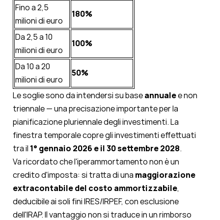
Fino a 2,5
180%
milioni di euro
Da 2,5 a 10
100%
milioni di euro
Da 10 a 20
50%
milioni di euro
Le soglie sono da intendersi su base
annuale
e non
triennale — una precisazione importante per la
pianificazione pluriennale degli investimenti. La
finestra temporale copre gli investimenti effettuati
tra il
1° gennaio 2026 e il 30 settembre 2028
.
Va ricordato che l'iperammortamento non è un
credito d'imposta: si tratta di una
maggiorazione
extracontabile del costo ammortizzabile
,
deducibile ai soli fini IRES/IRPEF, con esclusione
dell'IRAP. Il vantaggio non si traduce in un rimborso