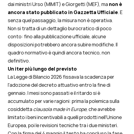
dai ministri Urso (MIMIT) e Giorgetti (MEF), ma
non è
ancora stato pubblicato in Gazzetta Ufficiale
. E
senza quel passaggio, la misura non è operativa.
Non si tratta di un dettaglio burocratico di poco
conto: fino alla pubblicazione ufficiale, alcune
disposizioni potrebbero ancora subire modifiche. Il
quadro normativo è quindi ancora tecnico, non
definitivo.
Un iter più lungo del previsto
La Legge di Bilancio 2026 fissava la scadenza per
l'adozione del decreto attuativo entro la fine di
gennaio. I mesi sono passati e il ritardo si è
accumulato per varie ragioni: prima la polemica sulla
cosiddetta
clausola made in Europe
, che avrebbe
limitato i beni incentivabili a quelli prodotti nell'Unione
Europea, poi le revisioni tecniche tra i due ministeri.
Con la firma del 4 maggio il testo ha concluso la fase