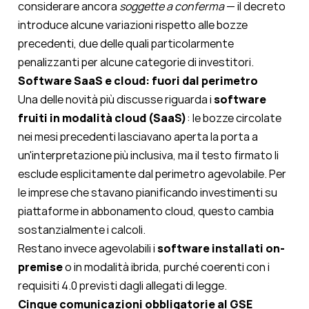
considerare ancora
soggette a conferma
— il decreto
introduce alcune variazioni rispetto alle bozze
precedenti, due delle quali particolarmente
penalizzanti per alcune categorie di investitori.
Software SaaS e cloud: fuori dal perimetro
Una delle novità più discusse riguarda i
software
fruiti in modalità cloud (SaaS)
: le bozze circolate
nei mesi precedenti lasciavano aperta la porta a
un'interpretazione più inclusiva, ma il testo firmato li
esclude esplicitamente dal perimetro agevolabile. Per
le imprese che stavano pianificando investimenti su
piattaforme in abbonamento cloud, questo cambia
sostanzialmente i calcoli.
Restano invece agevolabili i
software installati on-
premise
o in modalità ibrida, purché coerenti con i
requisiti 4.0 previsti dagli allegati di legge.
Cinque comunicazioni obbligatorie al GSE