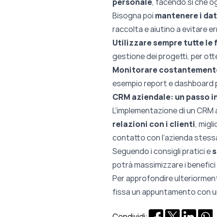
personale
, facendo sì che o
Bisogna poi
mantenere i dat
raccolta e aiutino
a evitare er
Utilizzare sempre tutte le
gestione dei progetti, per ot
Monitorare costantement
esempio report e dashboard pe
CRM aziendale: un passo in
L’implementazione di un CRM
relazioni con i clienti
, migl
contatto con l’azienda stess
Seguendo i consigli pratici e
s
potrà massimizzare i benefic
Per approfondire ulteriorme
fissa un appuntamento con un 
Condividi: