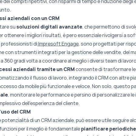
e dei compiti ripetitivi, con risparmi di tempo e riduzione degli 
unto.
ssi aziendali con un CRM
tare su
soluzioni digitali avanzate
, che permettono di svolg
r ottenere i migliori risultati, è pero essenziale rivolgersi a s
 professionisti di
Impresoft Engage
, sono progettati per risp
ne con strumenti integrati per la gestione delle vendite, del mar
 360 gradi volta a coordinare al meglio i diversi team di lavoro
ocessi aziendali tramite un CRM
consente di trasformare le o
 automatizzando il flusso di lavoro, integrando il CRM con altre
cesso da mobile più funzionale e veloce. Non solo, questo p
eale
, monitorare le performance e persino di personalizzare le 
plessivo dell’esperienza del cliente.
l’uso del CRM
e potenzialità di un CRM aziendale, può essere utile seguire alcu
 funzioni per il meglio è fondamentale
pianificare periodiche