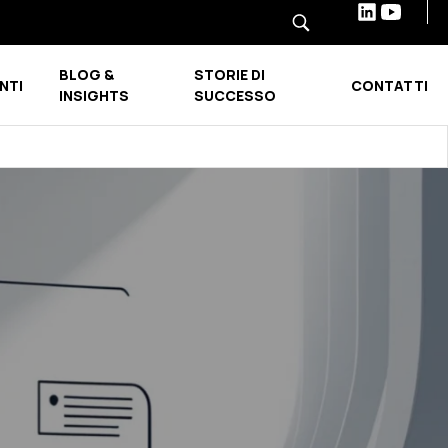
BLOG &
STORIE DI
NTI
CONTATTI
Show submenu for INDUSTRIE E SETTORI
Show submenu for BLOG & INSIGHTS
INSIGHTS
SUCCESSO