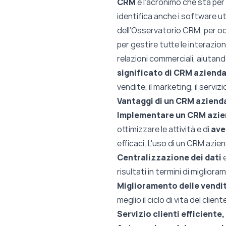
CRM
è l’acronimo che sta per
identifica anche i software uti
dell’Osservatorio CRM, per oc
per gestire tutte le interazioni 
relazioni commerciali, aiutando
significato di CRM azienda
vendite, il marketing, il servizi
Vantaggi di un CRM aziend
Implementare un CRM azie
ottimizzare le attività e di
ave
efficaci. L'uso di un CRM azien
Centralizzazione dei dati
risultati in termini di miglior
Miglioramento delle vendi
meglio il ciclo di vita del clie
Servizio clienti efficiente,