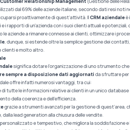
Customer Relationship Management
(Gestione delle Relaz
lizzati dal 69% delle aziende italiane, secondo dati resi noti n
cuparsi proattivamente di quest’attività. Il
CRM aziendale
è 
e i rapporti di un'azienda con i suoi clienti attuali e potenziali, c
 le aziende a rimanere connesse ai clienti, ottimizzare i processi
le
, dunque, si estende oltre la semplice gestione dei contatti
o clienti e molto altro.
ale
ndale
significa dotare l’organizzazione di uno strumento che p
re sempre a disposizione dati aggiornati
da sfruttare per 
dale offre infatti numerosi vantaggi, tra cui:
e di tutte le informazioni relative ai clienti in un unico databa
amento della coerenza e dell'efficienza.
te
grazie a strumenti avanzati per la gestione di quest’area, 
nte, dalla lead generation alla chiusura delle vendite.
personalizzato e tempestivo, che migliora la soddisfazione e la