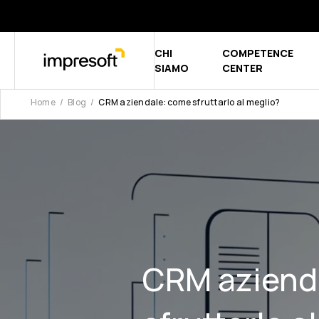
CHI
COMPETENCE
Show submen
SIAMO
CENTER
Home
Blog
CRM aziendale: come sfruttarlo al meglio?
CRM aziend