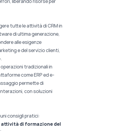
errori, liberando risorse per
ere tutte le attività di CRM in
oftware di ultima generazione,
ondere alle esigenze
keting e del servizio clienti,
.
perazioni tradizionali in
 piattaforme come ERP ed e-
assaggio permette di
interazioni, con soluzioni
ni consigli pratici:
 attività di formazione del