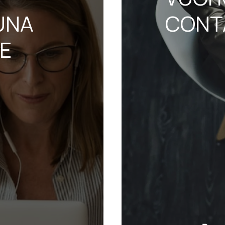
UNA
CONT
NE