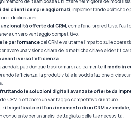
gni membro del team possa utilizzare nel migliore dei modi il si
i dei clienti sempre aggiornati
, implementando politiche e p
rori e duplicazioni.
 funzionalità offerte dal CRM
, come l'analisi predittiva, l'a
tenere un vero vantaggio competitivo.
e le performance
del CRM e valutarne l'impatto sulle operazio
r avere una visione chiara delle metriche chiave e identificar
 avanti verso l’efficienza
 aziendale può dunque trasformare radicalmente
il modo in c
iorando l'efficienza, la produttività e la soddisfazione di ciasc
a.
fruttando le soluzioni digitali avanzate offerte da Impr
i del CRM e ottenere un vantaggio competitivo duraturo.
nte
il significato e il funzionamento di un CRM aziendale
,
consulente per un’analisi dettagliata delle tue necessità.