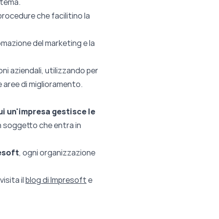
stema.
rocedure che facilitino la
utomazione del marketing e la
ni aziendali, utilizzando per
e aree di miglioramento.
ui un'impresa gestisce le
un soggetto che entra in
esoft
, ogni organizzazione
 visita il
blog di Impresoft
e