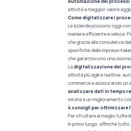
Automazione dei processi
attività a maggior valore aggi
Come digitalizzare i proce
Le aziende possono oggi con
maniera efficiente e veloce. Pe
che grazie alla consulenza dei
specifiche delle imprese italia
che garantiscono una visione a
La
digitalizzazione dei pr
attività più agili e reattive,
commerce e assicurando un ac
analizzare dati in tempo r
mirate e un miglioramento com
4 consigli per ottimizzare 
Per sfruttare al meglio tutte l
In primo luogo, affinché tutto