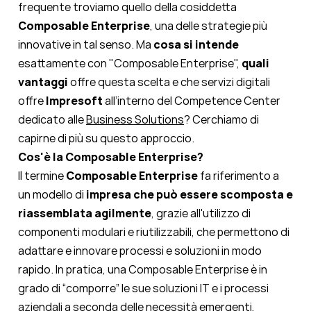
frequente troviamo quello della cosiddetta
Composable Enterprise
,
una delle strategie più
innovative in tal senso. Ma
cosa si intende
esattamente con "Composable Enterprise",
quali
vantaggi
offre questa scelta e che servizi digitali
offre
Impresoft
all’interno del Competence Center
dedicato alle
Business Solutions
? Cerchiamo di
capirne di più su questo approccio.
Cos'è la Composable Enterprise?
Il termine
Composable Enterprise
fa riferimento a
un modello di
impresa che può essere scomposta e
riassemblata agilmente
, grazie all'utilizzo di
componenti modulari e riutilizzabili, che permettono di
adattare e innovare processi e soluzioni in modo
rapido. In pratica, una
Composable Enterprise
è in
grado di “comporre” le sue soluzioni IT e i processi
aziendali a seconda delle necessità emergenti,