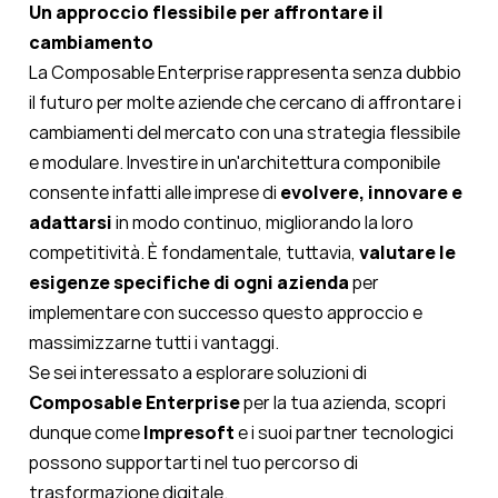
Un approccio flessibile per affrontare il
cambiamento
La
Composable Enterprise
rappresenta senza dubbio
il futuro per molte aziende che cercano di affrontare i
cambiamenti del mercato con una strategia flessibile
e modulare. Investire in un'architettura componibile
consente infatti alle imprese di
evolvere, innovare e
adattarsi
in modo continuo, migliorando la loro
competitività. È fondamentale, tuttavia,
valutare le
esigenze specifiche di ogni azienda
per
implementare con successo questo approccio e
massimizzarne tutti i vantaggi.
Se sei interessato a esplorare soluzioni di
Composable Enterprise
per la tua azienda, scopri
dunque come
Impresoft
e i suoi partner tecnologici
possono supportarti nel tuo percorso di
trasformazione digitale.