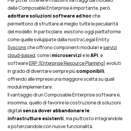
Per poter ottenere i massimi vantaggi dal modello
della Composable Enterprise
è importante, però,
adottare soluzioni software ad hoc
che
permettono di sfruttare al meglio tutte le peculiarità
del modello. In particolare, esistono oggi piattaforme
come quelle sviluppate dalla nostra Legal Entity
Syscons
che offrono componenti modulari e
servizi
cloud-based
, come i
microservizi
e le
API
, e
s
oftware
ERP (Enterprise Resource Planning)
evoluti
in grado di diventare sempre più
componibili
,
offrendo alle imprese una maggiore scelta su quali
moduli implementare.
Il vantaggio di un
Composable Enterprise software
è,
insomma, quello di favorire la costruzione di soluzioni
digitali
senza dover abbandonare le
infrastrutture esistenti
, ma piuttosto integrandole
e potenziandole con nuove funzionalità.