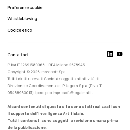
Preferenze cookie
Whistleblowing
Codice etico
Contattaci
P. IVA IT 12691580968 – REA Milano 2678945.
Copyright © 2026 Impresoft Spa.
Tutti i diritti riservati Società soggetta all’attività di
Direzione e Coordinamento di Pitagora S.p.a (P.iva IT
05488960013) | pec: pec.impresoft@legalmail.it
Alcuni contenuti di questo sito sono stati realizzati con
il supporto dell'Intelligenza Artificiale.
Tutti i contenuti sono soggetti a revisione umana prima
della pubblicazione.