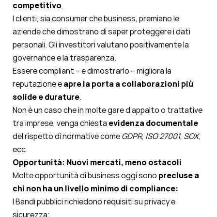
competitivo
.
I clienti, sia consumer che business, premiano le
aziende che dimostrano di saper proteggere i dati
personali. Gli investitori valutano positivamente la
governance e la trasparenza.
Essere compliant – e dimostrarlo – migliora la
reputazione e
apre la porta a collaborazioni più
solide e durature
.
Non è un caso che in molte gare d’appalto o trattative
tra imprese, venga chiesta
evidenza documentale
del rispetto di normative come
GDPR
,
ISO 27001
,
SOX
,
ecc.
Opportunità: Nuovi mercati, meno ostacoli
Molte opportunità di business oggi sono
precluse a
chi non ha un livello minimo di compliance:
I Bandi pubblici richiedono requisiti su privacy e
sicurezza;