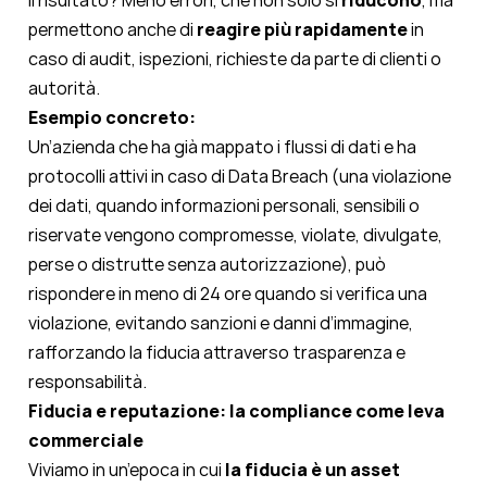
Il risultato? Meno errori, che non solo si
riducono
, ma
permettono anche di
reagire più rapidamente
in
caso di audit, ispezioni, richieste da parte di clienti o
autorità.
Esempio concreto:
Un’azienda che ha già mappato i flussi di dati e ha
protocolli attivi in caso di Data Breach (una violazione
dei dati, quando informazioni personali, sensibili o
riservate vengono compromesse, violate, divulgate,
perse o distrutte senza autorizzazione), può
rispondere in meno di 24 ore quando si verifica una
violazione, evitando sanzioni e danni d’immagine,
rafforzando la fiducia attraverso trasparenza e
responsabilità.
Fiducia e reputazione: la compliance come leva
commerciale
Viviamo in un’epoca in cui
la fiducia è un asset