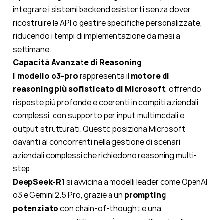
integrare i sistemi backend esistenti senza dover
ricostruire le API o gestire specifiche personalizzate,
riducendo i tempi di implementazione da mesi a
settimane.
Capacità Avanzate di Reasoning
Il
modello o3-pro
rappresenta il
motore di
reasoning più sofisticato di Microsoft
, offrendo
risposte più profonde e coerenti in compiti aziendali
complessi, con supporto per input multimodali e
output strutturati. Questo posiziona Microsoft
davanti ai concorrenti nella gestione di scenari
aziendali complessi che richiedono reasoning multi-
step.
DeepSeek-R1
si avvicina a modelli leader come OpenAI
o3 e Gemini 2.5 Pro, grazie a un
prompting
potenziato
con chain-of-thought e una