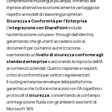
comprensione multilingue più ampia, offrendo alle
imprese alternative economicamente vantaggiose
rispetto ai modelli di reasoning proprietari.
Sicurezza e Conformità per l’Enterprise
L’
integrazione con SharePoint
include
l’autenticazione con pass-through dell’identità,
garantendo che gli utenti accedano solo ai
documenti per cui hanno autorizzazione,
mantenendo un
livello di sicurezza conforme agli
standard enterprise
e ancorando le risposte dell’IA
ai contenuti aziendali. Questo risponde a requisiti
critici di conformità per settori regolamentati.
Il routing enterprise envelope della piattaforma
garantisce che tutte le interazioni con l’IA rispettino i
protocolli di
sicurezza
, consentendo al contempo
un’integrazione fluida con gli ambienti esistenti di
Microsoft 365.