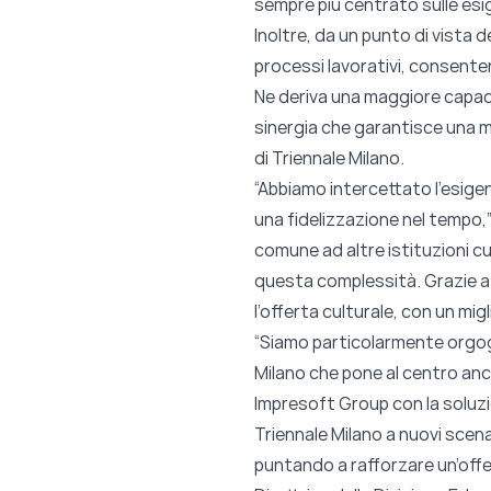
sempre più centrato sulle esi
Inoltre, da un punto di vista d
processi lavorativi, consentend
Ne deriva una maggiore capacità
sinergia che garantisce una mag
di Triennale Milano.
“Abbiamo intercettato l’esigenz
una fidelizzazione nel tempo,
comune ad altre istituzioni c
questa complessità. Grazie a
l’offerta culturale, con un mig
“Siamo particolarmente orgogl
Milano che pone al centro anch
Impresoft Group con la soluzi
Triennale Milano a nuovi scenari 
puntando a rafforzare un’offer