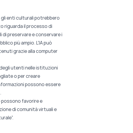
li enti culturali potrebbero
ito riguarda il processo di
i di preservare e conservare i
bblico più ampio. L'IA può
tenuti grazie alla computer
egli utenti nelle istituzioni
agliate o per creare
e informazioni possono essere
.
ie possono favorire e
zione di comunità virtuali e
urale”.