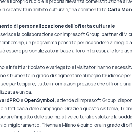
ere il proprio ruolo e la propria rilevanza come istituzione all’
e la creatività in ambito culturale,” ha commentato
Carla Mor
nto di personalizzazione dell’offerta culturale
serisce la collaborazione con Impresoft Group, partner di Micr
mbership, un programma pensato per rispondere al meglio alle
uò essere personalizzato in base ai loro interessi, alle loro aspe
no è infatti articolato e variegato e i visitatori hanno necessi
no strumento in grado di segmentare al meglio l’audience per ca
erisce partecipare; tutte informazioni preziose che offrono una 
lizzata e unica.
wardPRO
e
OpenSymbol,
aziende di Impresoft Group, dispon
io e l’efficacia delle campagne. Grazie a questo sistema, Trien
urare l'impatto delle sue iniziative culturali e valutare la sodd
i di miglioramento. Triennale Milano è quindi ora in grado di o