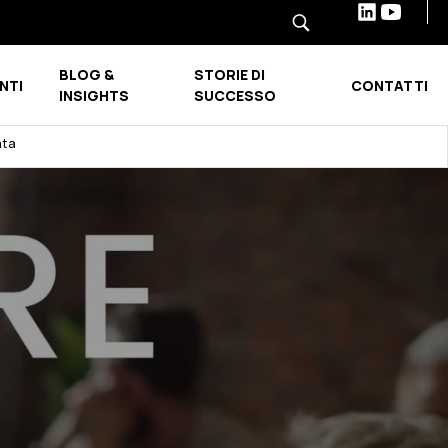
BLOG &
STORIE DI
NTI
CONTATTI
Show submenu for INDUSTRIE E SETTORI
Show submenu for BLOG & INSIGHTS
INSIGHTS
SUCCESSO
ata