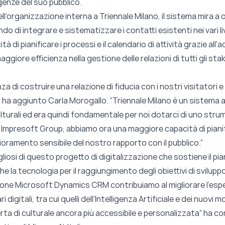
genze del suo pubblico.
ell’organizzazione interna a Triennale Milano, il sistema mira a 
o di integrare e sistematizzare i contatti esistenti nei vari live
 di pianificare i processi e il calendario di attività grazie all'
giore efficienza nella gestione delle relazioni di tutti gli stak
a di costruire una relazione di fiducia con i nostri visitatori 
” ha aggiunto Carla Morogallo. “Triennale Milano è un sistema 
ulturali ed era quindi fondamentale per noi dotarci di uno st
 Impresoft Group, abbiamo ora una maggiore capacità di piani
lioramento sensibile del nostro rapporto con il pubblico.”
iosi di questo progetto di digitalizzazione che sostiene il pia
e la tecnologia per il raggiungimento degli obiettivi di svilu
one Microsoft Dynamics CRM contribuiamo al migliorare l’esper
digitali, tra cui quelli dell’Intelligenza Artificiale e dei nuovi mod
ta di culturale ancora più accessibile e personalizzata”
ha c