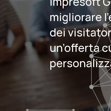
Impresoft G
migliorare l
dei visitato
un’offerta c
personalizz