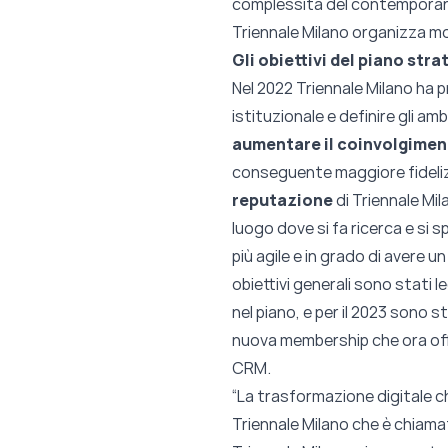
complessità del contemporaneo 
Triennale Milano organizza mo
Gli obiettivi del piano str
Nel 2022 Triennale Milano ha 
istituzionale e definire gli amb
aumentare il coinvolgimen
conseguente maggiore fidelizz
reputazione
di Triennale Mil
luogo dove si fa ricerca e si 
più agile e in grado di avere 
obiettivi generali sono stati l
nel piano, e per il 2023 sono s
nuova membership che ora offr
CRM.
“La trasformazione digitale ch
Triennale Milano che è chiama