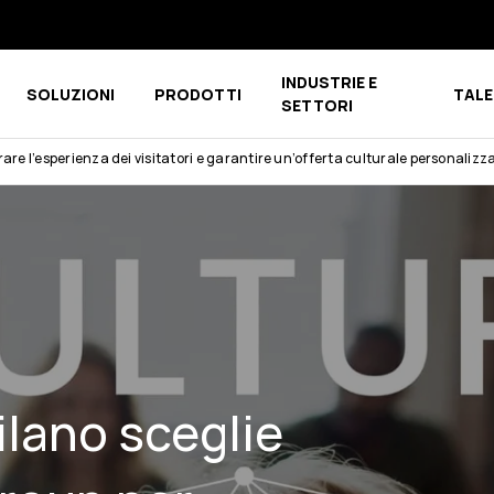
INDUSTRIE E
SOLUZIONI
PRODOTTI
TALE
u for CHI SIAMO
Show submenu for COMPETENCE CENTER
Show submenu for PRODOTTI
SETTORI
are l’esperienza dei visitatori e garantire un’offerta culturale personalizz
ilano sceglie