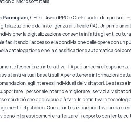
ation
di Microsoft Italia.
n Parmigiani
, CEO di 4wardPRO e Co-Founder di Impresoft –, g
igitalizzazione e dall'intelligenza artificiale (IA). Un primo amb
visione: la digitalizzazione consente infatti agli enti cultural
ale facilitando l'accesso e la condivisione delle opere con un pu
 nella catalogazione e nella classificazione automatica dei con
ente l’esperienza interattiva: l'IA può arricchire l'esperienza d
ssistenti virtuali basati sull'IA per ottenere informazioni dett
mandazioni agli interessi individuali dei visitatori. Le stess
pportare il personale interno e migliorare i servizi ai visitatori
sempi di ciò che oggi si può già fare. In definitiva le tecnolog
ngagement del pubblico. Questa interazione può favorire la crea
idono interessi comuni e rafforzare il rapporto con l’ente cult