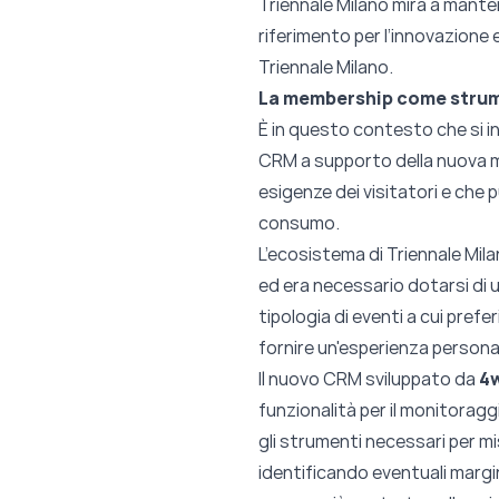
Triennale Milano mira a manten
riferimento per l’innovazione 
Triennale Milano.
La membership come strume
È in questo contesto che si in
CRM a supporto della nuova me
esigenze dei visitatori e che p
consumo.
L’ecosistema di Triennale Mila
ed era necessario dotarsi di u
tipologia di eventi a cui pref
fornire un'esperienza persona
Il nuovo CRM sviluppato da
4
funzionalità per il monitoragg
gli strumenti necessari per mis
identificando eventuali margin