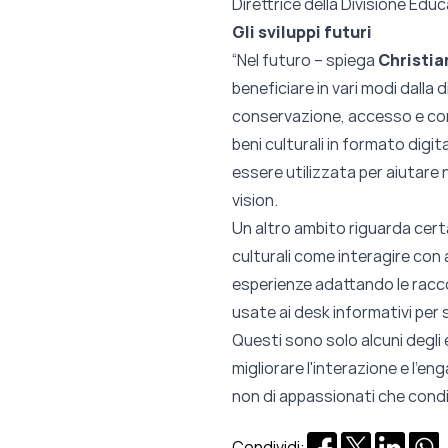
Direttrice della Divisione
Educ
Gli sviluppi futuri
“Nel futuro – spiega
Christia
beneficiare in vari modi dalla d
conservazione, accesso e condi
beni culturali in formato digit
essere utilizzata per aiutare
vision.
Un altro ambito riguarda certam
culturali come interagire con a
esperienze adattando le racco
usate ai desk informativi per su
Questi sono solo alcuni degli e
migliorare l'interazione e l'e
non di appassionati che condiv
Condividi: