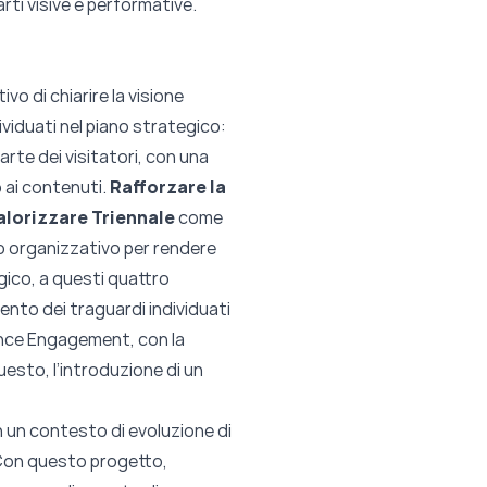
rti visive e performative.
tivo di chiarire la visione
ndividuati nel piano strategico:
arte dei visitatori, con una
 ai contenuti.
Rafforzare la
alorizzare Triennale
come
o organizzativo per rendere
gico, a questi quattro
mento dei traguardi individuati
dience Engagement, con la
esto, l’introduzione di un
n un contesto di evoluzione di
 Con questo progetto,