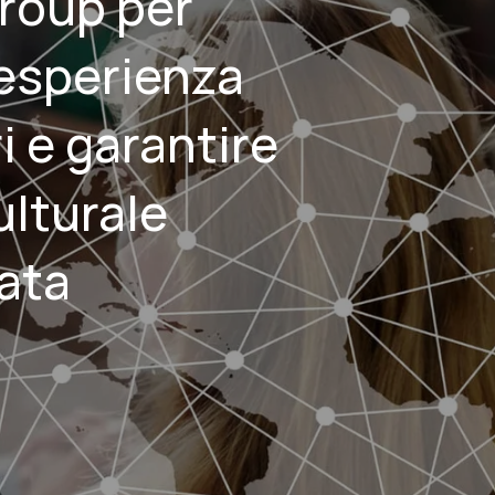
roup per
’esperienza
ri e garantire
ulturale
ata