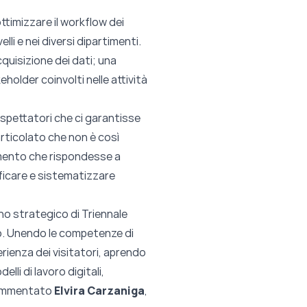
ottimizzare il workflow dei
lli e nei diversi dipartimenti.
acquisizione dei dati; una
eholder coinvolti nelle attività
e spettatori che ci garantisse
articolato che non è così
rumento che rispondesse a
ficare e sistematizzare
no strategico di Triennale
ppo. Unendo le competenze di
ienza dei visitatori, apren
do
elli di lavoro digitali,
ommentato
Elvira Carzaniga
,