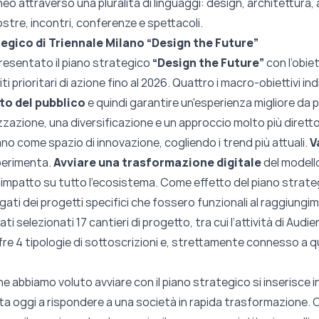
attraverso una pluralità di linguaggi: design, architettura, a
stre, incontri, conferenze e spettacoli.
ategico di Triennale Milano “Design the Future”
presentato il piano strategico
“Design the Future”
con l’obiet
iti prioritari di azione fino al 2026. Quattro i macro-obiettivi i
to del pubblico
e quindi garantire un'esperienza migliore da p
azione, una diversificazione e un approccio molto più diretto
ano come spazio di innovazione, cogliendo i trend più attuali.
V
sperimenta.
Avviare una trasformazione digitale
del modell
un impatto su tutto l’ecosistema. Come effetto del piano strate
egati dei progetti specifici che fossero funzionali al raggiungi
tati selezionati 17 cantieri di progetto, tra cui l’attività di Au
e 4 tipologie di sottoscrizioni e, strettamente connesso a qu
e abbiamo voluto avviare con il piano strategico si inserisce i
ta oggi a rispondere a una società in rapida trasformazione.