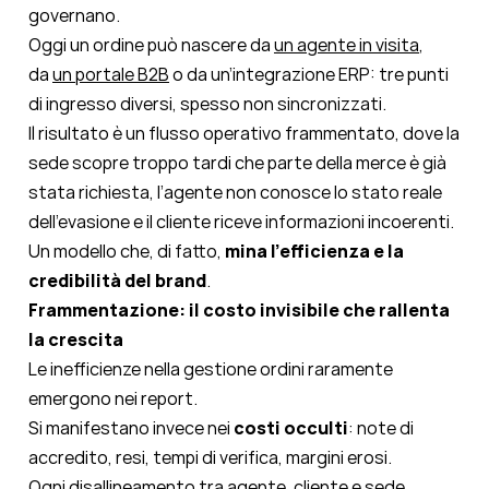
governano.
Oggi un ordine può nascere da
un agente in visita
,
da
un portale B2B
o da un’integrazione ERP: tre punti
di ingresso diversi, spesso non sincronizzati.
Il risultato è un flusso operativo frammentato, dove la
sede scopre troppo tardi che parte della merce è già
stata richiesta, l’agente non conosce lo stato reale
dell’evasione e il cliente riceve informazioni incoerenti.
Un modello che, di fatto,
mina l’efficienza e la
credibilità del brand
.
Frammentazione: il costo invisibile che rallenta
la crescita
Le inefficienze nella gestione ordini raramente
emergono nei report.
Si manifestano invece nei
costi occulti
: note di
accredito, resi, tempi di verifica, margini erosi.
Ogni disallineamento tra agente, cliente e sede