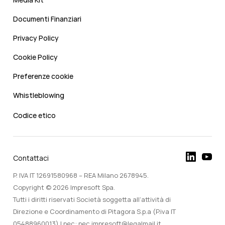
Documenti Finanziari
Privacy Policy
Cookie Policy
Preferenze cookie
Whistleblowing
Codice etico
Contattaci
P. IVA IT 12691580968 – REA Milano 2678945.
Copyright © 2026 Impresoft Spa.
Tutti i diritti riservati Società soggetta all’attività di
Direzione e Coordinamento di Pitagora S.p.a (P.iva IT
05488960013) | pec: pec.impresoft@legalmail.it