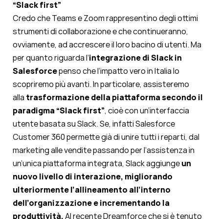
“Slack first”
Credo che Teams e Zoom rappresentino degli ottimi
strumenti di collaborazione e che continueranno,
ovviamente, ad accrescere il loro bacino di utenti. Ma
per quanto riguarda l’
integrazione di Slack in
Salesforce
penso che l’impatto vero in Italia lo
scopriremo più avanti. In particolare, assisteremo
alla
trasformazione della piattaforma secondo il
paradigma “Slack first”
, cioè con un’interfaccia
utente basata su Slack. Se, infatti Salesforce
Customer 360 permette già di unire tutti i reparti, dal
marketing alle vendite passando per l’assistenza in
un’unica piattaforma integrata, Slack aggiunge
un
nuovo livello di interazione, migliorando
ulteriormente l’allineamento all’interno
dell’organizzazione e incrementando la
produttività.
Al recente Dreamforce che si è tenuto