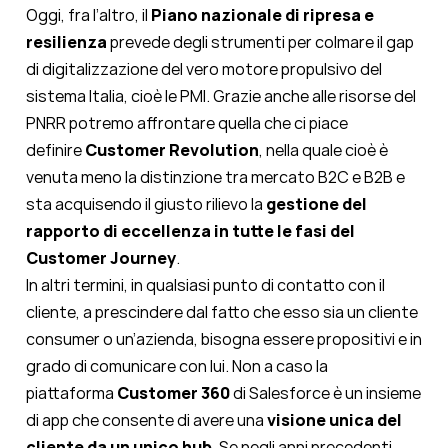
Oggi, fra l’altro, il
Piano nazionale di ripresa e
resilienza
prevede degli strumenti per colmare il gap
di digitalizzazione del vero motore propulsivo del
sistema Italia, cioè le PMI. Grazie anche alle risorse del
PNRR potremo affrontare quella che ci piace
definire
Customer Revolution
, nella quale cioè è
venuta meno la distinzione tra mercato B2C e B2B e
sta acquisendo il giusto rilievo la
gestione del
rapporto di eccellenza in tutte le fasi del
Customer Journey
.
In altri termini, in qualsiasi punto di contatto con il
cliente, a prescindere dal fatto che esso sia un cliente
consumer o un’azienda, bisogna essere propositivi e in
grado di comunicare con lui. Non a caso la
piattaforma
Customer 360
di Salesforce è un insieme
di app che consente di avere una
visione unica del
cliente da un unico hub
. Se negli anni precedenti,