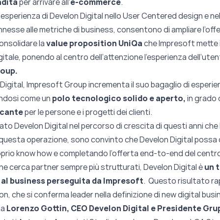
ndita
per arrivare all’
e-commerce
.
 esperienza di Develon Digital nello User Centered design e nel
nesse alle metriche di business, consentono di ampliare l’of
nsolidare la
value proposition
UniQa
che Impresoft mette 
gitale, ponendo al centro dell’attenzione l’esperienza dell’u
roup.
Digital, Impresoft Group incrementa il suo bagaglio di esperienz
ndosi come un
polo tecnologico solido e aperto,
in grado 
icante
per le persone e i progetti dei clienti.
ato Develon Digital nel percorso di crescita di questi anni che
questa operazione, sono convinto che Develon Digital possa
roprio know how e completando l’offerta end-to-end del cen
 cerca partner sempre più strutturati, Develon Digital è
un 
o al business perseguita da Impresoft
. Questo risultato ra
n, che si conferma leader nella definizione di new digital busin
ta
Lorenzo Gottin, CEO Develon Digital e Presidente Gr