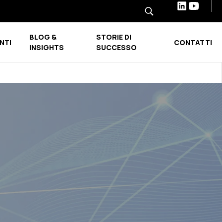
BLOG &
STORIE DI
NTI
CONTATTI
Show submenu for INDUSTRIE E SETTORI
Show submenu for BLOG & INSIGHTS
INSIGHTS
SUCCESSO