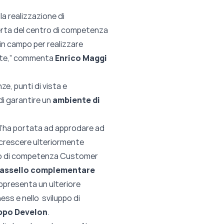
la realizzazione di
ferta del centro di competenza
in campo per realizzare
tente,” commenta
Enrico Maggi
e, punti di vista e
di garantire un
ambiente di
 l’ha portata ad approdare ad
 crescere ulteriormente
tro di competenza Customer
tassello complementare
ppresenta un ulteriore
ess e nello sviluppo di
uppo Develon
.