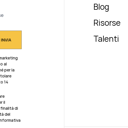
Blog
se
Risorse
Talenti
 marketing
o al
é per la
itolare
to 14
are
 il
inalità di
tà del
informativa