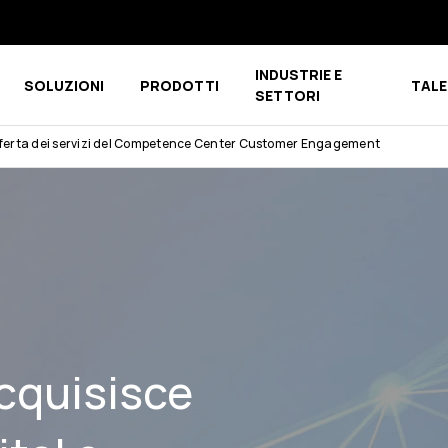
INDUSTRIE E
SOLUZIONI
PRODOTTI
TALE
u for CHI SIAMO
Show submenu for COMPETENCE CENTER
Show submenu for PRODOTTI
SETTORI
’offerta dei servizi del Competence Center Customer Engagement
cquisisce