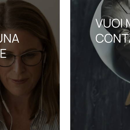
VUOI 
UNA
CONT
NE