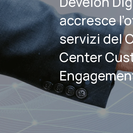
Develon Digi
accresce l’o
servizi del
Center Cus
Engagemen