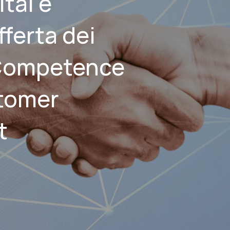
tal e
fferta dei
 Competence
tomer
t