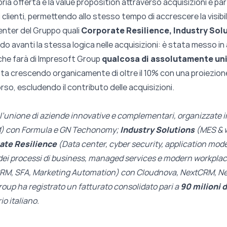
pria offerta e la value proposition attraverso acquisizioni e p
i clienti, permettendo allo stesso tempo di accrescere la visibi
enter del Gruppo quali
Corporate Resilience, Industry Sol
o avanti la stessa logica nelle acquisizioni: è stata messo in 
he farà di Impresoft Group
qualcosa di
assolutamente uni
 sta crescendo organicamente di oltre il 10% con una proiezione 
corso, escludendo il contributo delle acquisizioni.
’unione di aziende innovative e complementari, organizzate i
M) con Formula e GN Techonomy;
Industry Solutions
(MES & 
ate Resilience
(Data center, cyber security, application moder
ne dei processi di business, managed services e modern workpl
RM, SFA, Marketing Automation) con Cloudnova, NextCRM, N
roup ha registrato un fatturato consolidato pari a
90 milioni d
rio italiano.