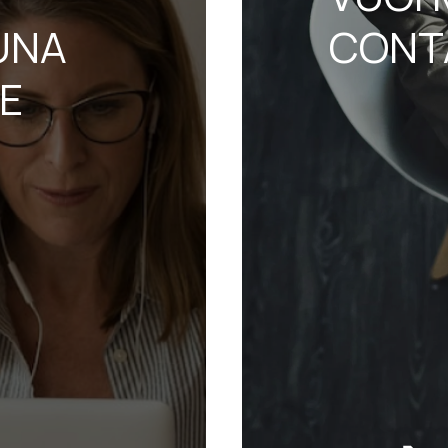
UNA
CONT
NE