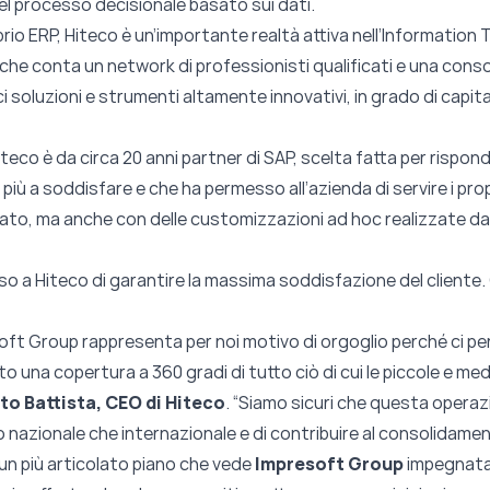
l processo decisionale basato sui dati.
rio ERP, Hiteco è un’importante realtà attiva nell’Information
o, che conta un network di professionisti qualificati e una cons
ci soluzioni e strumenti altamente innovativi, in grado di capita
Hiteco è da circa 20 anni partner di SAP, scelta fatta per rispo
 più a soddisfare e che ha permesso all’azienda di servire i pro
ato, ma anche con delle customizzazioni ad hoc realizzate dal 
so a Hiteco di garantire la massima soddisfazione del cliente.
soft Group rappresenta per noi motivo di orgoglio perché ci pe
to una copertura a 360 gradi di tutto ciò di cui le piccole e 
to Battista, CEO di Hiteco
. “Siamo sicuri che questa operaz
o nazionale che internazionale e di contribuire al consolidamen
 un più articolato piano che vede
Impresoft Group
impegnata