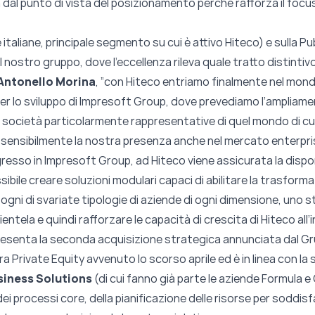
ia dal punto di vista del posizionamento perché rafforza il focu
 italiane, principale segmento su cui è attivo Hiteco) e sulla P
al nostro gruppo, dove l’eccellenza rileva quale tratto distintiv
Antonello Morina
, ”con Hiteco entriamo finalmente nel mond
er lo sviluppo di Impresoft Group, dove prevediamo l’ampliam
e società particolarmente rappresentative di quel mondo di cui
 sensibilmente la nostra presenza anche nel mercato enterpris
resso in Impresoft Group, ad Hiteco viene assicurata la disponi
sibile creare soluzioni modulari capaci di abilitare la trasform
ogni di svariate tipologie di aziende di ogni dimensione, uno s
entela e quindi rafforzare le capacità di crescita di Hiteco all’
resenta la seconda acquisizione strategica annunciata dal 
ra Private Equity avvenuto lo scorso aprile ed è in linea con l
siness Solutions
(di cui fanno già parte le aziende Formula
i processi core, della pianificazione delle risorse per soddisfar