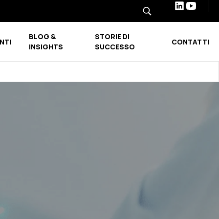
BLOG &
STORIE DI
NTI
CONTATTI
Show submenu for INDUSTRIE E SETTORI
Show submenu for BLOG & INSIGHTS
INSIGHTS
SUCCESSO