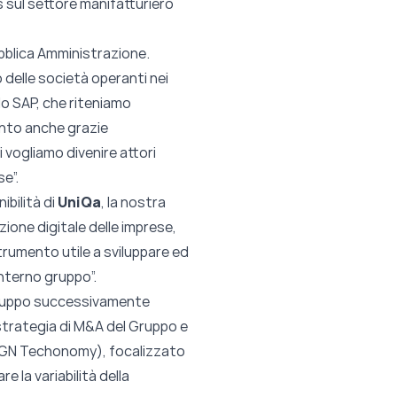
s sul settore manifatturiero
ubblica Amministrazione.
o delle società operanti nei
o SAP, che riteniamo
ento anche grazie
 vogliamo divenire attori
e”.
bilità di
UniQa
, la nostra
azione digitale delle imprese,
trumento utile a sviluppare ed
interno gruppo”.
Gruppo successivamente
a strategia di M&A del Gruppo e
 e GN Techonomy), focalizzato
e la variabilità della