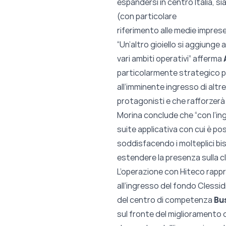
espandersi in centro Italia, s
(con particolare
riferimento alle medie imprese
“Un’altro gioiello si aggiunge 
vari ambiti operativi” afferma
particolarmente strategico p
all’imminente ingresso di altr
protagonisti e che rafforzerà
Morina conclude che “con l’ing
suite applicativa con cui è pos
soddisfacendo i molteplici bis
estendere la presenza sulla cli
L’operazione con Hiteco rapp
all’ingresso del fondo Clessid
del centro di competenza
Bu
sul fronte del miglioramento de