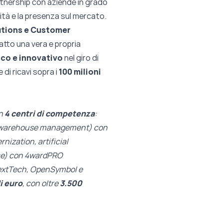
artnership con aziende in grado
lità e la presenza sul mercato.
utions e
Customer
atto una vera e propria
co e innovativo
nel giro di
di ricavi sopra i
100 milioni
n
4 centri di
competenza
:
warehouse management) con
nization, artificial
ace) con 4wardPRO
extTech, OpenSymbol e
i euro
, con oltre
3.500