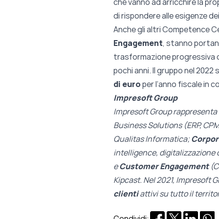
che vanno ad arricchire la pro
di rispondere alle esigenze de
Anche gli altri Competence C
Engagement
, stanno portand
trasformazione progressiva c
pochi anni. Il gruppo nel 2022
di euro
per l’anno fiscale in 
Impresoft Group
Impresoft Group rappresenta l
Business Solutions (ERP, CP
Qualitas Informatica;
Corpor
intelligence, digitalizzazio
e
Customer Engagement
(C
Kipcast. Nel 2021, Impresoft G
clienti
attivi su tutto il territo
Condividi: