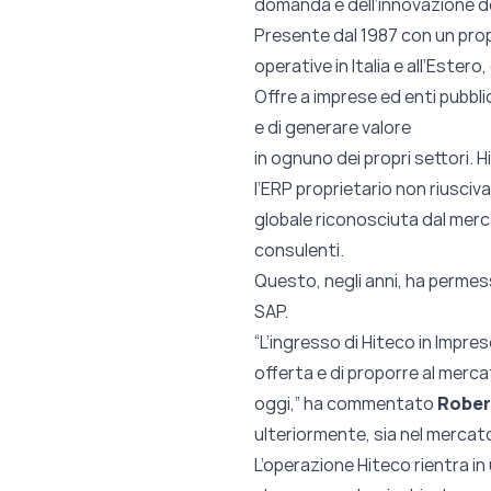
domanda e dell’innovazione de
Presente dal 1987 con un prop
operative in Italia e all’Ester
Offre a imprese ed enti pubbli
e di generare valore
in ognuno dei propri settori. 
l’ERP proprietario non riusciva
globale riconosciuta dal merc
consulenti.
Questo, negli anni, ha permes
SAP.
“L’ingresso di Hiteco in Impre
offerta e di proporre al merca
oggi,” ha commentato
Rober
ulteriormente, sia nel mercat
L’operazione Hiteco rientra in