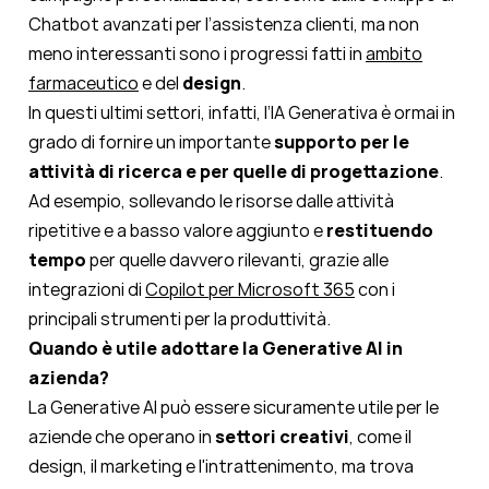
Chatbot avanzati per l’assistenza clienti, ma non
meno interessanti sono i progressi fatti in
ambito
farmaceutico
e del
design
.
In questi ultimi settori, infatti, l’IA Generativa è ormai in
grado di fornire un importante
supporto per le
attività di ricerca
e per quelle di progettazione
.
Ad esempio, sollevando le risorse dalle attività
ripetitive e a basso valore aggiunto e
restituendo
tempo
per quelle davvero rilevanti, grazie alle
integrazioni di
Copilot per Microsoft 365
con i
principali strumenti per la produttività.
Quando è utile adottare la Generative AI in
azienda?
La
Generative AI
può essere sicuramente utile per le
aziende che operano in
settori creativi
, come il
design, il marketing e l'intrattenimento, ma trova