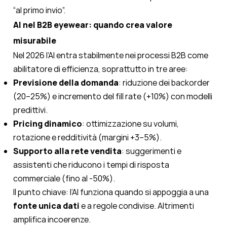
“al primo invio”.
AI nel B2B eyewear: quando crea valore
misurabile
Nel 2026 l’AI entra stabilmente nei processi B2B come
abilitatore di efficienza, soprattutto in tre aree:
Previsione della domanda
: riduzione dei backorder
(20–25%) e incremento del fill rate (+10%) con modelli
predittivi.
Pricing dinamico
: ottimizzazione su volumi,
rotazione e redditività (margini +3–5%).
Supporto alla rete vendita
: suggerimenti e
assistenti che riducono i tempi di risposta
commerciale (fino al -50%).
Il punto chiave: l’AI funziona quando si appoggia a una
fonte unica dati
e a regole condivise. Altrimenti
amplifica incoerenze.