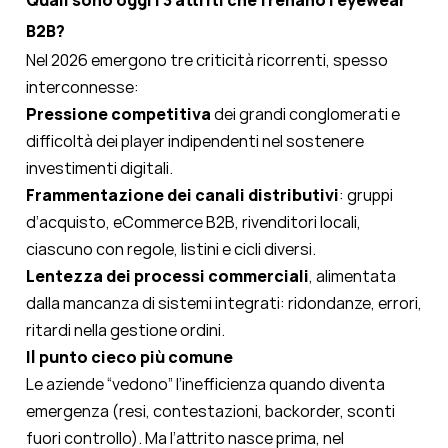
Quali sono oggi i 3 attriti che frenano l’eyewear
B2B?
Nel 2026 emergono tre criticità ricorrenti, spesso
interconnesse:
Pressione competitiva
dei grandi conglomerati e
difficoltà dei player indipendenti nel sostenere
investimenti digitali.
Frammentazione dei canali distributivi
: gruppi
d’acquisto, eCommerce B2B, rivenditori locali,
ciascuno con regole, listini e cicli diversi.
Lentezza dei processi commerciali
, alimentata
dalla mancanza di sistemi integrati: ridondanze, errori,
ritardi nella gestione ordini.
Il punto cieco più comune
Le aziende “vedono” l’inefficienza quando diventa
emergenza (resi, contestazioni, backorder, sconti
fuori controllo). Ma l’attrito nasce prima, nel