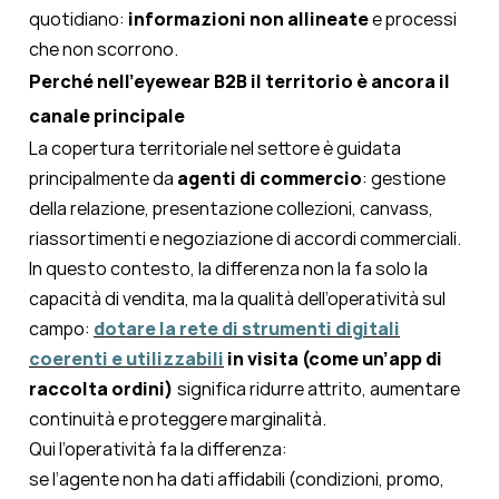
quotidiano:
informazioni non allineate
e processi
che non scorrono.
Perché nell’eyewear B2B il territorio è ancora il
canale principale
La copertura territoriale nel settore è guidata
principalmente da
agenti di commercio
: gestione
della relazione, presentazione collezioni, canvass,
riassortimenti e negoziazione di accordi commerciali.
In questo contesto, la differenza non la fa solo la
capacità di vendita, ma la qualità dell’operatività sul
campo:
dotare la rete di strumenti digitali
coerenti e utilizzabili
in visita (come un’app di
raccolta ordini)
significa ridurre attrito, aumentare
continuità e proteggere marginalità.
Qui l’operatività fa la differenza:
se l’agente non ha dati affidabili (condizioni, promo,