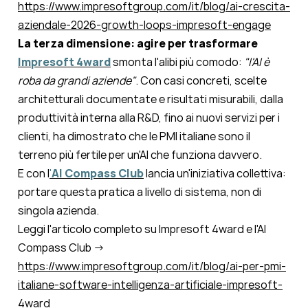
https://www.impresoftgroup.com/it/blog/ai-crescita-
aziendale-2026-growth-loops-impresoft-engage
La terza dimensione: agire per trasformare
Impresoft 4ward
smonta l'alibi più comodo:
"l'AI è
roba da grandi aziende"
. Con casi concreti, scelte
architetturali documentate e risultati misurabili, dalla
produttività interna alla R&D, fino ai nuovi servizi per i
clienti, ha dimostrato che le PMI italiane sono il
terreno più fertile per un'AI che funziona davvero.
E con l
'
AI Compass Club
lancia un'iniziativa collettiva:
portare questa pratica a livello di sistema, non di
singola azienda.
Leggi l'articolo completo su Impresoft 4ward e l'AI
Compass Club →
https://www.impresoftgroup.com/it/blog/ai-per-pmi-
italiane-software-intelligenza-artificiale-impresoft-
4ward