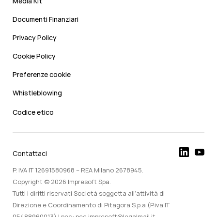
Media Kit
Documenti Finanziari
Privacy Policy
Cookie Policy
Preferenze cookie
Whistleblowing
Codice etico
Contattaci
P. IVA IT 12691580968 – REA Milano 2678945.
Copyright © 2026 Impresoft Spa.
Tutti i diritti riservati Società soggetta all’attività di
Direzione e Coordinamento di Pitagora S.p.a (P.iva IT
05488960013) | pec: pec.impresoft@legalmail.it