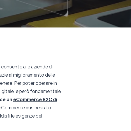
 consente alle aziende di
zie al miglioramento delle
genere. Per poter operare in
 digitale, è però fondamentale
sce un
eCommerce B2C
di
ma eCommerce business to
disfi le esigenze del