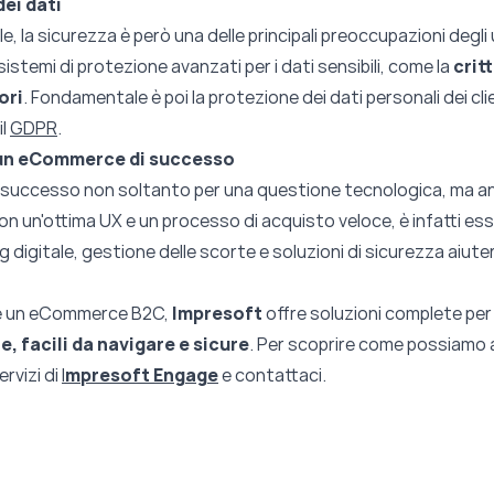
ei dati
e, la sicurezza è però una delle principali preoccupazioni degl
stemi di protezione avanzati per i dati sensibili, come la
crit
ori
. Fondamentale è poi la protezione dei dati personali dei clie
il
GDPR
.
 un eCommerce di successo
 successo non soltanto per una questione tecnologica, ma an
n un'ottima UX e un processo di acquisto veloce, è infatti essen
digitale, gestione delle scorte e soluzioni di sicurezza aiutera
e un
eCommerce B2C
,
Impresoft
offre soluzioni complete per
, facili da navigare e sicure
. Per scoprire come possiamo a
ervizi di
I
mpresoft Engage
e contattaci.