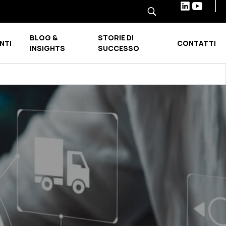
BLOG &
STORIE DI
NTI
CONTATTI
Show submenu for INDUSTRIE E SETTORI
Show submenu for BLOG & INSIGHTS
INSIGHTS
SUCCESSO