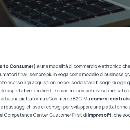
ss to Consumer)
è una modalità di commercio elettronico che
matori finali, sempre più in voga come modello di business gra
ente ricorso agli acquisti online per soddisfare bisogni di ogni 
 le aspettative dei clienti e rimanere competitivi sul mercato
i una buona piattaforma eCommerce B2C. Ma
come si costrui
e i passaggi chiave e i consigli per sviluppare una piattafor
o del Competence Center
Customer First
di
Impresoft,
che sod