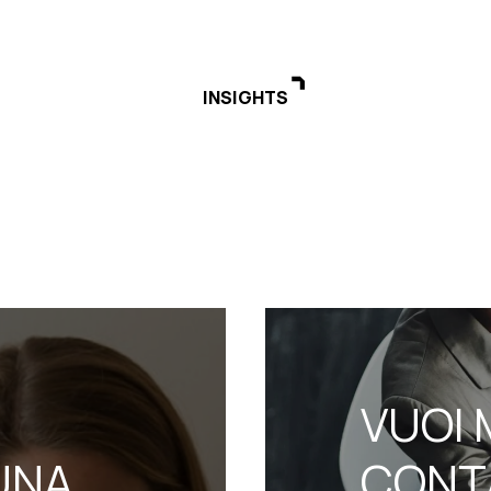
INSIGHTS
VUOI 
UNA
CONT