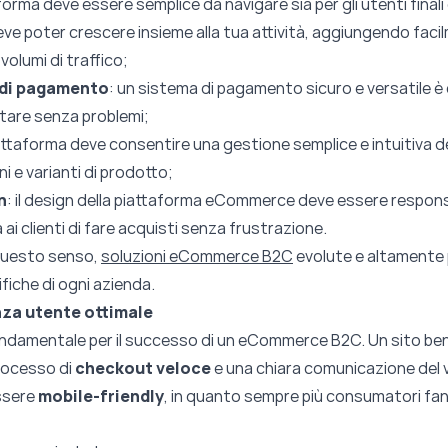
forma deve essere semplice da navigare sia per gli utenti finali 
eve poter crescere insieme alla tua attività, aggiungendo faci
olumi di traffico;
i di pagamento
:
un sistema di pagamento sicuro e versatile è 
are senza problemi;
attaforma deve consentire una gestione semplice e intuitiva d
i e varianti di prodotto;
n
:
il design della piattaforma eCommerce deve essere respon
i clienti di fare acquisti senza frustrazione.
 questo senso,
soluzioni eCommerce B2C
evolute e altamente pe
fiche di ogni azienda.
nza utente ottimale
ondamentale per il successo di un eCommerce B2C. Un sito ben
processo di
checkout veloce
e una chiara comunicazione del v
essere
mobile-friendly
, in quanto sempre più consumatori fan