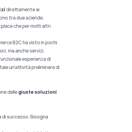
izi
direttamente ai
gono tra due aziende,
place che per molti altri
merce B2C ha visto in pochi
sici, ma anche servizi,
funzionale esperienza di
e un’attività preliminare di
one delle
giuste soluzioni
tà di successo. Bisogna