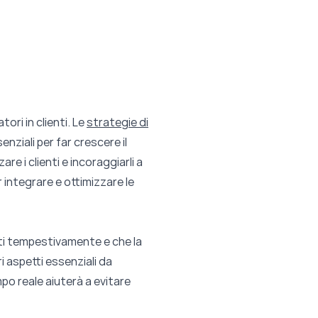
ori in clienti. Le
strategie di
ziali per far crescere il
re i clienti e incoraggiarli a
 integrare e ottimizzare le
i tempestivamente e che la
i aspetti essenziali da
mpo reale aiuterà a evitare