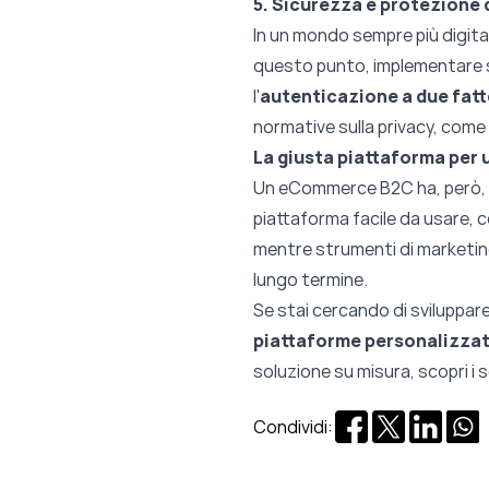
5. Sicurezza e protezione d
In un mondo sempre più digital
questo punto, implementare si
l'
autenticazione a due fatt
normative sulla privacy, come 
La giusta piattaforma per
Un
eCommerce B2C
ha, però,
piattaforma facile da usare, co
mentre strumenti di marketing 
lungo termine.
Se stai cercando di sviluppar
piattaforme personalizzate
soluzione su misura, scopri i s
Condividi: