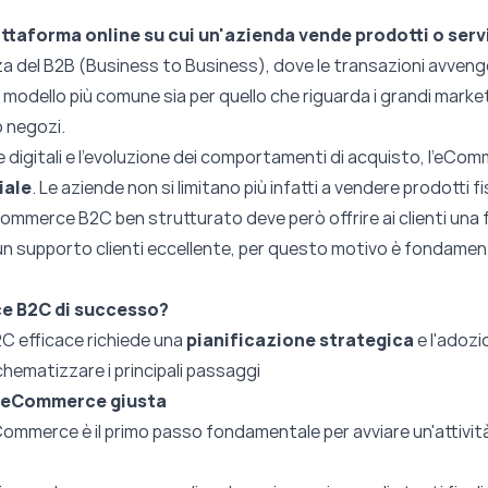
attaforma online su cui un'azienda vende prodotti o serv
nza del B2B (Business to Business), dove le transazioni avven
l modello più comune sia per quello che riguarda i grandi market
o negozi.
e digitali e l’evoluzione dei comportamenti di acquisto, l'eCom
iale
. Le aziende non si limitano più infatti a vendere prodotti fi
mmerce B2C ben strutturato deve però offrire ai clienti una 
un supporto clienti eccellente, per questo motivo è fondamental
e B2C di successo?
2C
efficace richiede una
pianificazione strategica
e l'adozi
chematizzare i principali passaggi
ma eCommerce giusta
Commerce è il primo passo fondamentale per avviare un'attivi