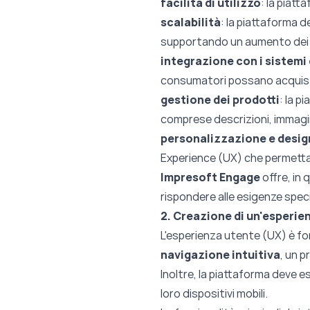
facilità di utilizzo
:
la piatta
scalabilità
:
la piattaforma d
supportando un aumento dei v
integrazione con i sistem
consumatori possano acquist
gestione dei prodotti
:
la pi
comprese descrizioni, immagin
personalizzazione e desig
Experience (UX) che permetta a
Impresoft Engage
offre, in
rispondere alle esigenze speci
2. Creazione di un'esperie
L'esperienza utente (UX) è f
navigazione intuitiva
, un 
Inoltre, la piattaforma deve 
loro dispositivi mobili.