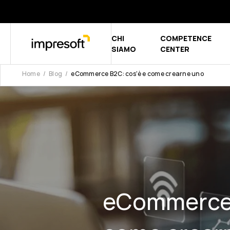
CHI
COMPETENCE
Show submen
SIAMO
CENTER
Home
Blog
eCommerce B2C: cos'è e come crearne uno
eCommerce 