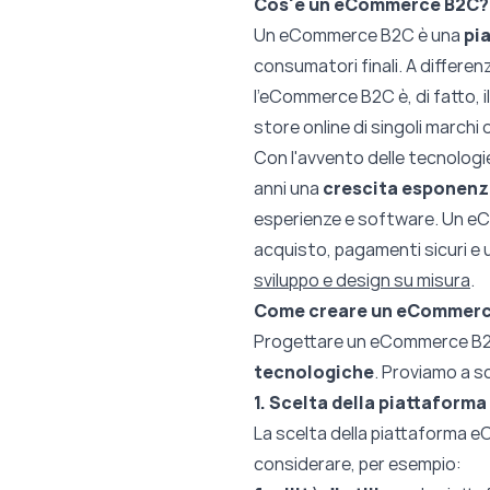
Cos'è un eCommerce B2C?
Un
eCommerce B2C
è una
pi
consumatori finali. A differe
l’eCommerce B2C è, di fatto, i
store online di singoli marchi 
Con l'avvento delle tecnologi
anni una
crescita esponenz
esperienze e software. Un eCo
acquisto, pagamenti sicuri e 
sviluppo e design su misura
.
Come creare un eCommerc
Progettare un
eCommerce B
tecnologiche
. Proviamo a s
1. Scelta della piattafor
La scelta della piattaforma e
considerare, per esempio: