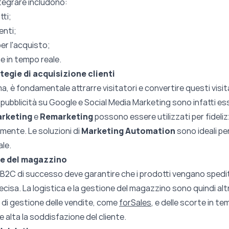
ntegrare includono:
tti;
enti;
er l'acquisto;
he in tempo reale.
ategie di acquisizione clienti
, è fondamentale attrarre visitatori e convertire questi visitat
ubblicità su Google e Social Media Marketing sono infatti essen
arketing
e
Remarketing
possono essere utilizzati per fidelizza
mente. Le soluzioni di
Marketing Automation
sono ideali per
ale.
a e del magazzino
C di successo deve garantire che i prodotti vengano spedit
ecisa. La logistica e la gestione del magazzino sono quindi altr
 di gestione delle vendite, come
forSales
, e delle scorte in te
 alta la soddisfazione del cliente.