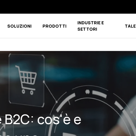
INDUSTRIE E
SOLUZIONI
PRODOTTI
TALE
u for CHI SIAMO
Show submenu for COMPETENCE CENTER
Show submenu for PRODOTTI
SETTORI
B2C: cos'è e