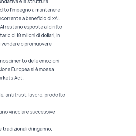
ondativa e la struttura
radito l’impegno a mantenere
orrente a beneficio di xAI.
I restano esposte al diritto
 di 18 milioni di dollari, in
di vendere o promuovere
iconoscimento delle emozioni
ssione Europea si è mossa
arkets Act.
ale, antitrust, lavoro, prodotto
ssano vincolare successive
tradizionali di inganno,