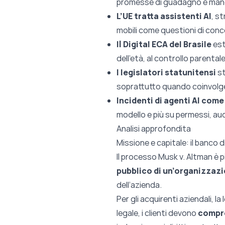
promesse di guadagno e manc
L’UE tratta assistenti AI
, s
mobili come questioni di conco
Il Digital ECA del Brasile
este
dell’età, al controllo parental
I legislatori statunitensi
st
soprattutto quando coinvolge 
Incidenti di agenti AI co
modello e più su permessi, audit
Analisi approfondita
Missione e capitale: il banco 
Il processo Musk v. Altman è pi
pubblico di un’organizzaz
dell’azienda.
Per gli acquirenti aziendali, l
legale, i clienti devono
compre