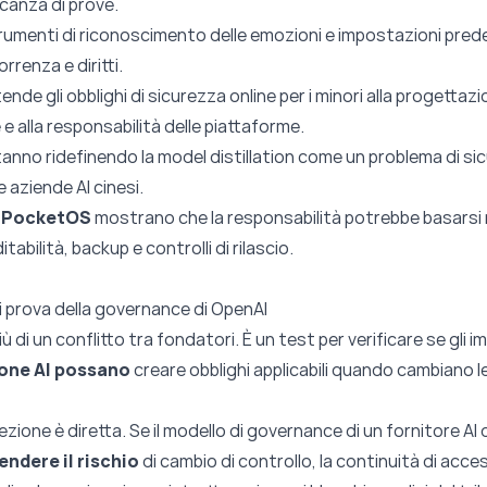
anza di prove.
trumenti di riconoscimento delle emozioni e impostazioni predef
rrenza e diritti.
nde gli obblighi di sicurezza online per i minori alla progettazio
e e alla responsabilità delle piattaforme.
anno ridefinendo la model distillation come un problema di s
aziende AI cinesi.
me PocketOS
mostrano che la responsabilità potrebbe basars
abilità, backup e controlli di rilascio.
di prova della governance di OpenAI
ù di un conflitto tra fondatori. È un test per verificare se gli im
ione AI possano
creare obblighi applicabili quando cambiano l
a lezione è diretta. Se il modello di governance di un fornitore AI
ndere il rischio
di cambio di controllo, la continuità di access