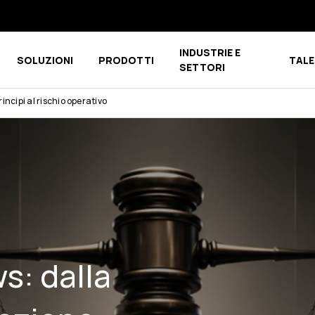
INDUSTRIE E
SOLUZIONI
PRODOTTI
TALE
u for CHI SIAMO
Show submenu for COMPETENCE CENTER
Show submenu for PRODOTTI
SETTORI
ncipi al rischio operativo
s: dalla