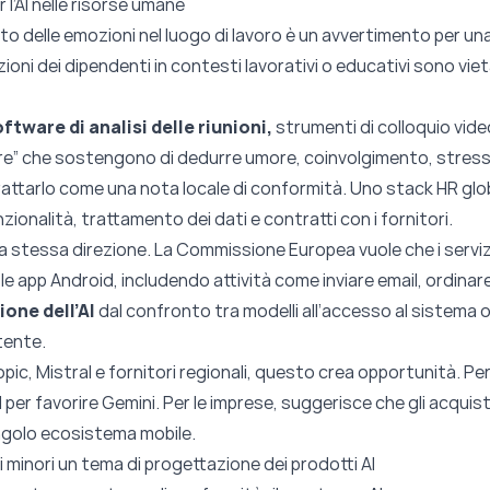
 l’AI nelle risorse umane
o delle emozioni nel luogo di lavoro è un avvertimento per una 
ni dei dipendenti in contesti lavorativi o educativi sono vieta
oftware di analisi delle riunioni,
strumenti di colloquio vide
ere” che sostengono di dedurre umore, coinvolgimento, stress 
rattarlo come una nota locale di conformità. Uno stack HR glo
funzionalità, trattamento dei dati e contratti con i fornitori.
la stessa direzione. La Commissione Europea vuole che i servi
e app Android, includendo attività come inviare email, ordinar
one dell’AI
dal confronto tra modelli all’accesso al sistema o
utente.
ic, Mistral e fornitori regionali, questo crea opportunità. Pe
 per favorire Gemini. Per le imprese, suggerisce che gli acquist
ingolo ecosistema mobile.
ei minori un tema di progettazione dei prodotti AI