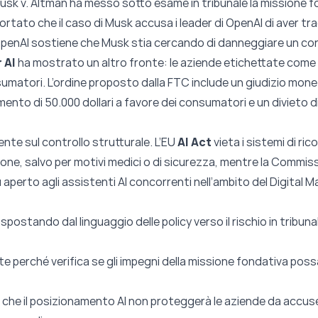
 Musk v. Altman ha messo sotto esame in tribunale la missione f
portato che il caso di Musk accusa i leader di OpenAI di aver t
OpenAI sostiene che Musk stia cercando di danneggiare un conc
 AI
ha mostrato un altro fronte: le aziende etichettate come A
umatori. L’ordine proposto dalla FTC include un giudizio monetario
nto di 50.000 dollari a favore dei consumatori e un divieto 
nte sul controllo strutturale. L’EU
AI Act
vieta i sistemi di r
zione, salvo per motivi medici o di sicurezza, mentre la Commi
aperto agli assistenti AI concorrenti nell’ambito del Digital M
 spostando dal linguaggio delle policy verso il rischio in tribun
nte perché verifica se gli impegni della missione fondativa po
che il posizionamento AI non proteggerà le aziende da accuse 