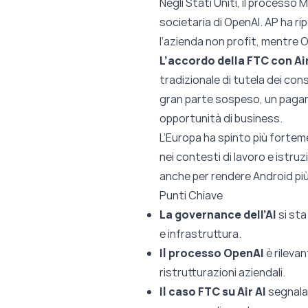
Negli Stati Uniti, il processo
societaria di OpenAI. AP ha ri
l’azienda non profit, mentre 
L’accordo della FTC con Air
tradizionale di tutela dei cons
gran parte sospeso, un pagame
opportunità di business.
L’Europa ha spinto più forteme
nei contesti di lavoro e istru
anche per rendere Android più 
Punti Chiave
La governance dell’AI
si sta
e infrastruttura.
Il processo OpenAI
è rileva
ristrutturazioni aziendali.
Il caso FTC su Air AI
segnala 