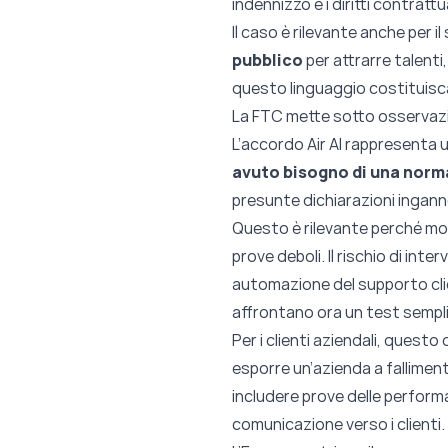
indennizzo e i diritti contrattua
Il caso è rilevante anche per i
pubblico
per attrarre talenti,
questo linguaggio costituisc
La FTC mette sotto osservazi
L’accordo Air AI rappresenta 
avuto bisogno di una norma
presunte dichiarazioni ingannev
Questo è rilevante perché mol
prove deboli. Il rischio di inte
automazione del supporto clie
affrontano ora un test semp
Per i clienti aziendali, quest
esporre un’azienda a fallimenti
includere prove delle performa
comunicazione verso i clienti.