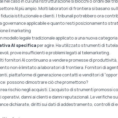
li nel caso in cui una ristrutturazione si blocchi o ordini del tribu
l settore AI più ampio. Molti laboratori di frontiera si basano su
 fiducia istituzionale e clienti. I tribunali potrebbero ora contri
a governance applicabile e quanto resti posizionamento stra
one il marketing
un modello legale tradizionale applicato a una nuova categoria
tiva AI specifica
per agire. Ha utilizzato strumenti di tute
oli, prove insufficienti e problemi legati al telemarketing.
ti fornitori AI continuano a vendere promesse di produttività,
rvento non è limitato ai laboratori di frontiera. Fornitori di agen
nti, piattaforme di generazione contatti e venditori di “opport
lice: possono dimostrare ciò che promettono?
o crea rischio negli acquisti. L’acquisto di strumenti promossi 
 operativi, danni ai clienti e danni reputazionali. Le verifiche s
nce dichiarate, diritti sui dati di addestramento, controlli di e