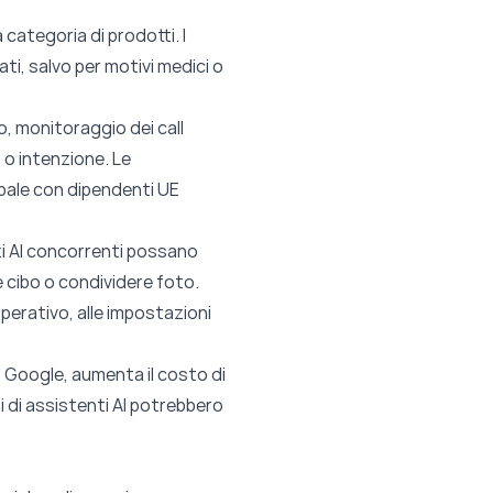
categoria di prodotti. I
ti, salvo per motivi medici o
o, monitoraggio dei call
o intenzione. Le
bale con dipendenti UE
zi AI concorrenti possano
e cibo o condividere foto.
perativo, alle impostazioni
r Google, aumenta il costo di
i di assistenti AI potrebbero