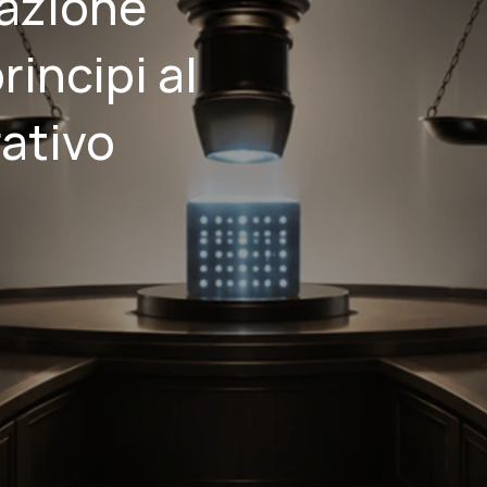
azione
rincipi al
rativo