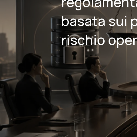
regolament
basata sui p
rischio ope