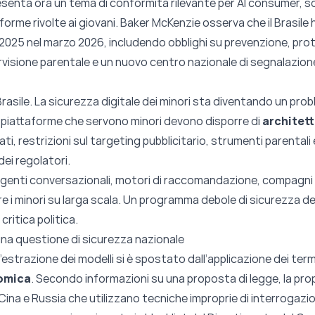
presenta ora un tema di conformità rilevante per AI consumer, s
orme rivolte ai giovani. Baker McKenzie osserva che il Brasile 
1/2025 nel marzo 2026, includendo obblighi su prevenzione, prot
rvisione parentale e un nuovo centro nazionale di segnalazione
l Brasile. La sicurezza digitale dei minori sta diventando un pr
 Le piattaforme che servono minori devono disporre di
architett
ti, restrizioni sul targeting pubblicitario, strumenti parentali e
dei regolatori.
é agenti conversazionali, motori di raccomandazione, compagni 
 i minori su larga scala. Un programma debole di sicurezza dei 
ritica politica.
 una questione di sicurezza nazionale
ull’estrazione dei modelli si è spostato dall’applicazione dei term
nomica
. Secondo informazioni su una proposta di legge, la pro
Cina e Russia che utilizzano tecniche improprie di interrogazio