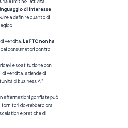
nale limitino l’attività.
linguaggio di interesse
buire a definire quanto di
tegico.
 di vendita.
La FTC non ha
la dei consumatori contro
 ricavi e sostituzione con
ti di vendita, aziende di
unità di business AI”
con affermazioni gonfiate può
ui fornitori dovrebbero ora
scalation e pratiche di