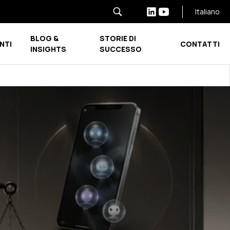
Italiano
BLOG &
STORIE DI
NTI
CONTATTI
Show submenu for INDUSTRIE E SETTORI
Show submenu for BLOG & INSIGHTS
INSIGHTS
SUCCESSO