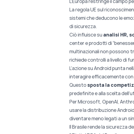
L’Europa restringe il campo per
La regola UE sul riconosciment
sistemi che deducono le emozio
di sicurezza.
Ciò influisce su
analisi HR, s
center e prodotti di “beness
multinazionali non possono t
richiede controlli a livello di 
L’azione su Android punta nel
interagire efficacemente con l
Questo
sposta la competizi
predefinite e alla scelta dell’
Per Microsoft, OpenAI, Anthrop
usare la distribuzione Android
diventare meno legati a un s
Il Brasile rende la sicurezza d