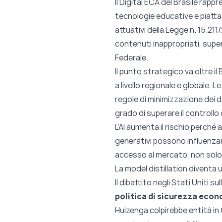
Il Digital ECA del Brasile rap
tecnologie educative e piattaf
attuativi della Legge n. 15.21
contenuti inappropriati, supe
Federale.
Il punto strategico va oltre i
a livello regionale e globale.
regole di minimizzazione dei da
grado di superare il controllo 
L’AI aumenta il rischio perch
generativi possono influenzare
accesso al mercato, non solo c
La model distillation diventa
Il dibattito negli Stati Uniti s
politica di sicurezza eco
Huizenga colpirebbe entità in 