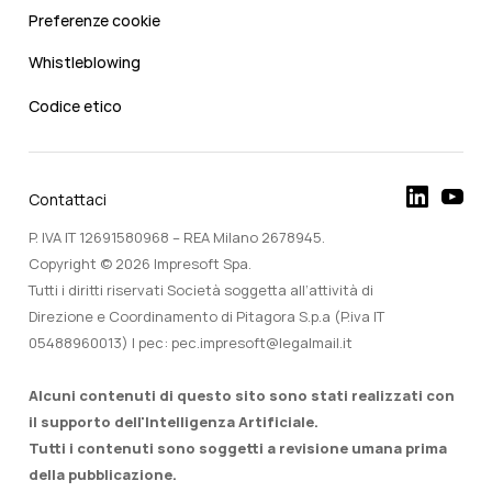
Preferenze cookie
Whistleblowing
Codice etico
Contattaci
P. IVA IT 12691580968 – REA Milano 2678945.
Copyright © 2026 Impresoft Spa.
Tutti i diritti riservati Società soggetta all’attività di
Direzione e Coordinamento di Pitagora S.p.a (P.iva IT
05488960013) | pec: pec.impresoft@legalmail.it
Alcuni contenuti di questo sito sono stati realizzati con
il supporto dell'Intelligenza Artificiale.
Tutti i contenuti sono soggetti a revisione umana prima
della pubblicazione.